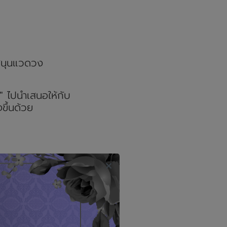
บสนุนแวดวง
า" ไปนำเสนอให้กับ
ขึ้นด้วย