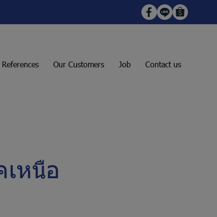
t References
Our Customers
Job
Contact us
คเหนือ